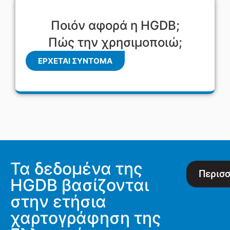
Ποιόν αφορά η HGDB;
Πώς την χρησιμοποιώ;
ΕΡΧΕΤΑΙ ΣΥΝΤΟΜΑ
Τα δεδομένα της
Περισ
HGDB βασίζονται
στην ετήσια
χαρτογράφηση της