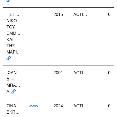
ΠΕΤΡΑΚΗΣ
2015
ACTIVE
0
ΝΙΚΟΛΑΟΣ
ΤΟΥ
ΕΜΜΑΝΟΥΗΛ
ΚΑΙ
ΤΗΣ
ΜΑΡΙΑΣ
ΙΩΑΝΝΙΔΟΥ
2001
ACTIVE
0
Δ. –
ΜΠΑΪΡΑΚΤΑΡΗ
Α.
ΤΙΝΑ
www.tinaslab.com
2024
ACTIVE
0
ΕΚΠΑΙΔΕΥΤΙΚΑ