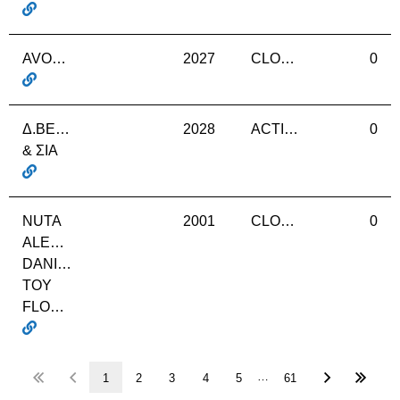
AVOKIDDO
2027
CLOSURE
0
Δ.ΒΕΖΕΡΗΣ
2028
ACTIVE
0
& ΣΙΑ
NUTA
2001
CLOSURE
0
ALEXANDRU-
DANIEL
TOY
FLORIAN
…
1
2
3
4
5
61